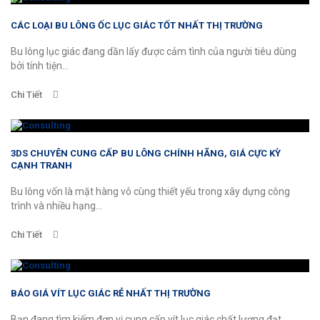
CÁC LOẠI BU LÔNG ỐC LỤC GIÁC TỐT NHẤT THỊ TRƯỜNG
Bu lông lục giác đang dần lấy được cảm tình của người tiêu dùng
bởi tính tiện...
Chi Tiết
3DS CHUYÊN CUNG CẤP BU LÔNG CHÍNH HÃNG, GIÁ CỰC KỲ
CẠNH TRANH
Bu lông vốn là mặt hàng vô cùng thiết yếu trong xây dựng công
trình và nhiều hạng...
Chi Tiết
BÁO GIÁ VÍT LỤC GIÁC RẺ NHẤT THỊ TRƯỜNG
Bạn đang tìm kiếm đơn vị cung cấp vít lục giác chất lượng đạt