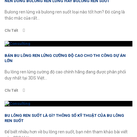
NÊN DÙNG BULONG REN LỬNG HAY BULONG REN SUỐT
Bulong ren lửng và bulong ren suốt loại nào tốt hơn? Đó cũng là
thắc mắc của rất...
Chi Tiết
BÁN BU LÔNG REN LỬNG CƯỜNG ĐỘ CAO CHO THI CÔNG DỰ ÁN
LỚN
Bu lông ren lửng cường độ cao chính hãng đang được phân phối
duy nhất tại 3DS Việt...
Chi Tiết
BU LÔNG REN SUỐT LÀ GÌ? THÔNG SỐ KỸ THUẬT CỦA BU LÔNG
REN SUỐT
Để biết nhiều hơn về bu lông ren suốt, bạn nên tham khảo bài viết