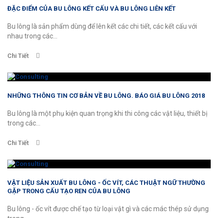
ĐẶC ĐIỂM CỦA BU LÔNG KẾT CẤU VÀ BU LÔNG LIÊN KẾT
Bu lông là sản phẩm dùng để lên kết các chi tiết, các kết cấu với
nhau trong các...
Chi Tiết
NHỮNG THÔNG TIN CƠ BẢN VỀ BU LÔNG. BÁO GIÁ BU LÔNG 2018
Bu lông là một phụ kiện quan trọng khi thi công các vật liệu, thiết bị
trong các...
Chi Tiết
VẬT LIỆU SẢN XUẤT BU LÔNG - ỐC VÍT, CÁC THUẬT NGỮ THƯỜNG
GẶP TRONG CẤU TẠO REN CỦA BU LÔNG
Bu lông - ốc vít được chế tạo từ loại vật gì và các mác thép sử dụng