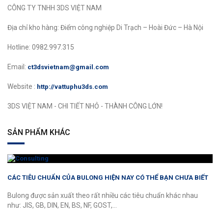
CÔNG TY TNHH 3DS VIỆT NAM
Địa chỉ kho hàng: Điểm công nghiệp Di Trạch – Hoài Đức – Hà Nội
Hotline: 0982.997.315
Email:
ct3dsvietnam@gmail.com
Website :
http://vattuphu3ds.com
3DS VIỆT NAM - CHI TIẾT NHỎ - THÀNH CÔNG LỚN!
SẢN PHẨM KHÁC
CÁC TIÊU CHUẨN CỦA BULONG HIỆN NAY CÓ THỂ BẠN CHƯA BIẾT
Bulong được sản xuất theo rất nhiều các tiêu chuẩn khác nhau
như: JIS, GB, DIN, EN, BS, NF, GOST,...