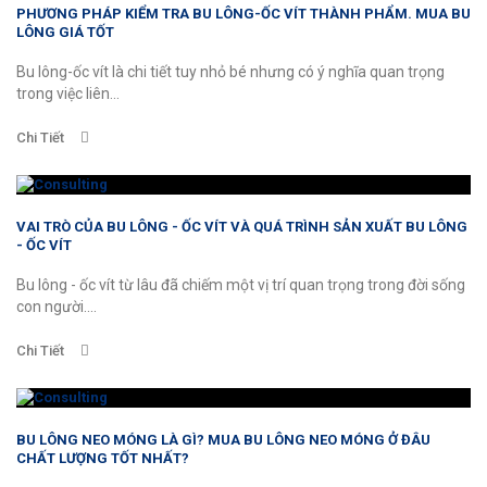
PHƯƠNG PHÁP KIỂM TRA BU LÔNG-ỐC VÍT THÀNH PHẨM. MUA BU
LÔNG GIÁ TỐT
Bu lông-ốc vít là chi tiết tuy nhỏ bé nhưng có ý nghĩa quan trọng
trong việc liên...
Chi Tiết
VAI TRÒ CỦA BU LÔNG - ỐC VÍT VÀ QUÁ TRÌNH SẢN XUẤT BU LÔNG
- ỐC VÍT
Bu lông - ốc vít từ lâu đã chiếm một vị trí quan trọng trong đời sống
con người....
Chi Tiết
BU LÔNG NEO MÓNG LÀ GÌ? MUA BU LÔNG NEO MÓNG Ở ĐÂU
CHẤT LƯỢNG TỐT NHẤT?