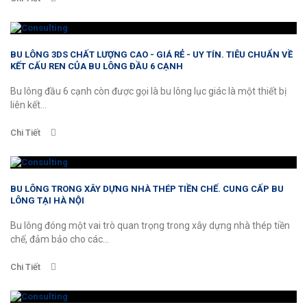
BU LÔNG 3DS CHẤT LƯỢNG CAO - GIÁ RẺ - UY TÍN. TIÊU CHUẨN VỀ
KẾT CẤU REN CỦA BU LÔNG ĐẦU 6 CẠNH
Bu lông đầu 6 cạnh còn được gọi là bu lông lục giác là một thiết bị
liên kết...
Chi Tiết
BU LÔNG TRONG XÂY DỰNG NHÀ THÉP TIỀN CHẾ. CUNG CẤP BU
LÔNG TẠI HÀ NỘI
Bu lông đóng một vai trò quan trọng trong xây dựng nhà thép tiền
chế, đảm bảo cho các...
Chi Tiết