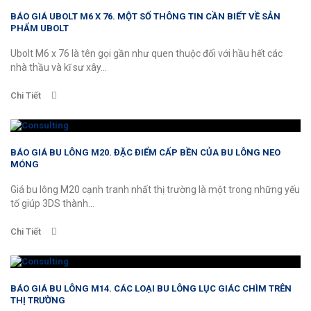
BÁO GIÁ UBOLT M6 X 76. MỘT SỐ THÔNG TIN CẦN BIẾT VỀ SẢN
PHẨM UBOLT
Ubolt M6 x 76 là tên gọi gần như quen thuộc đối với hầu hết các
nhà thầu và kĩ sư xây...
Chi Tiết
BÁO GIÁ BU LÔNG M20. ĐẶC ĐIỂM CẤP BỀN CỦA BU LÔNG NEO
MÓNG
Giá bu lông M20 cạnh tranh nhất thị trường là một trong những yếu
tố giúp 3DS thành...
Chi Tiết
BÁO GIÁ BU LÔNG M14. CÁC LOẠI BU LÔNG LỤC GIÁC CHÌM TRÊN
THỊ TRƯỜNG