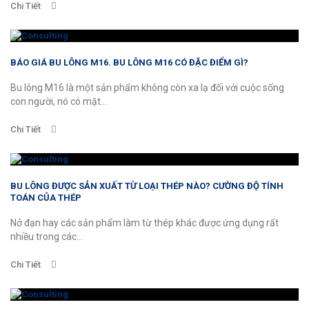
Chi Tiết
BÁO GIÁ BU LÔNG M16. BU LÔNG M16 CÓ ĐẶC ĐIỂM GÌ?
Bu lông M16 là một sản phẩm không còn xa lạ đối với cuộc sống
con người, nó có mặt...
Chi Tiết
BU LÔNG ĐƯỢC SẢN XUẤT TỪ LOẠI THÉP NÀO? CƯỜNG ĐỘ TÍNH
TOÁN CỦA THÉP
Nở đạn hay các sản phẩm làm từ thép khác được ứng dụng rất
nhiều trong các...
Chi Tiết