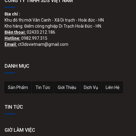
CÔNG TY TNHH 3DS VIỆT NAM
Địa chỉ :
Khu đô thị mới Vân Canh - Xã Di trạch - Hoài đức - HN
Kho hàng: Điểm công nghiệp Di Trạch Hoài Đức - HN.
Điện thoại:
02433.212.186
Hotline:
0982.997.315
Email:
ct3dsvietnam@gmail.com
DANH MỤC
Sản Phẩm
Tin Tức
Giới Thiệu
Dịch Vụ
Liên Hệ
TIN TỨC
GIỜ LÀM VIỆC