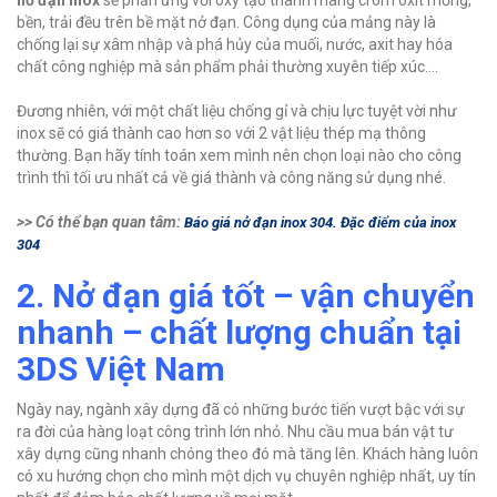
nở đạn inox
sẽ phản ứng với oxy tạo thành màng crom oxit mỏng,
bền, trải đều trên bề mặt nở đạn. Công dụng của mảng này là
chống lại sự xâm nhập và phá hủy của muối, nước, axit hay hóa
chất công nghiệp mà sản phẩm phải thường xuyên tiếp xúc….
Đương nhiên, với một chất liệu chống gỉ và chịu lực tuyệt vời như
inox sẽ có giá thành cao hơn so với 2 vật liệu thép mạ thông
thường. Bạn hãy tính toán xem mình nên chọn loại nào cho công
trình thì tối ưu nhất cả về giá thành và công năng sử dụng nhé.
>> Có thể bạn quan tâm:
Báo giá nở đạn inox 304. Đặc điểm của inox
304
2. Nở đạn giá tốt – vận chuyển
nhanh – chất lượng chuẩn tại
3DS Việt Nam
Ngày nay, ngành xây dựng đã có những bước tiến vượt bậc với sự
ra đời của hàng loạt công trình lớn nhỏ. Nhu cầu mua bán vật tư
xây dựng cũng nhanh chóng theo đó mà tăng lên. Khách hàng luôn
có xu hướng chọn cho mình một dịch vụ chuyên nghiệp nhất, uy tín