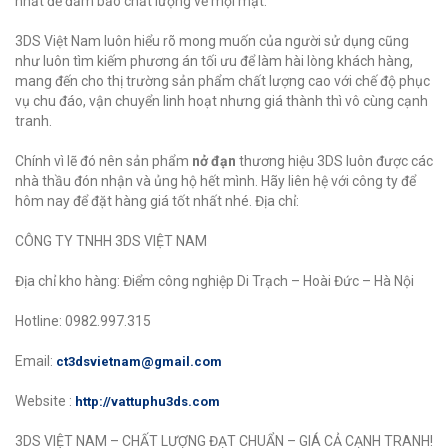
nhất để đảm bảo chất lượng về mọi mặt.
3DS Việt Nam luôn hiểu rõ mong muốn của người sử dụng cũng
như luôn tìm kiếm phương án tối ưu để làm hài lòng khách hàng,
mang đến cho thị trường sản phẩm chất lượng cao với chế độ phục
vụ chu đáo, vận chuyển linh hoạt nhưng giá thành thì vô cùng cạnh
tranh.
Chính vì lẽ đó nên sản phẩm
nở đạn
thương hiệu 3DS luôn được các
nhà thầu đón nhận và ủng hộ hết mình. Hãy liên hệ với công ty để
hôm nay để đặt hàng giá tốt nhất nhé. Địa chỉ:
CÔNG TY TNHH 3DS VIỆT NAM
Địa chỉ kho hàng: Điểm công nghiệp Di Trạch – Hoài Đức – Hà Nội
Hotline: 0982.997.315
Email:
ct3dsvietnam@gmail.com
Website :
http://vattuphu3ds.com
3DS VIỆT NAM – CHẤT LƯỢNG ĐẠT CHUẨN – GIÁ CẢ CẠNH TRANH!