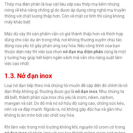
Thép mạ điện phân là loại vật liệu xếp sau thép mạ kẽm nhúng
nóng về khả năng chống gỉ do được áp dụng công nghệ mạ truyền
thống với chất lượng thấp hơn. Còn về mặt cơ tính thì cũng không
mấy khác biệt.
Mặc dù vậy thì sản phẩm vẫn có giá thành thấp hơn và thích hợp
dùng cho các dự án trong nhà, nơi không thường xuyên chịu tác
động của yếu tố gây phản ứng oxy hóa. Nếu công trình của bạn
thuộc diện này thì việc lựa chọn
nở đạn mạ điện phân
cũng là một
ý tưởng hay giúp tiết kiệm ngân sách mà vẫn cho năng suất làm
việc cao nhất.
1.3. Nở đạn inox
Loại nở đạn tiếp theo mà chúng tôi muốn đề cập đến đó chính là nở
đạn thép không gỉ, thường được gọi là
nở đạn inox
. Như chúng ta
đã biết, thành phần của inox chủ yếu là crom, niken, carbon,
mangan và sắt. Do đó mà nó sở hữu độ cứng cao, chống sức kéo,
nén và va đập mạnh. Ngoài ra, nó không gây độc hại và gần như
không bị ăn mòn bởi các chất oxy hóa.
Khi làm việc trong môi trường không khí, nguyên tố crom có trong