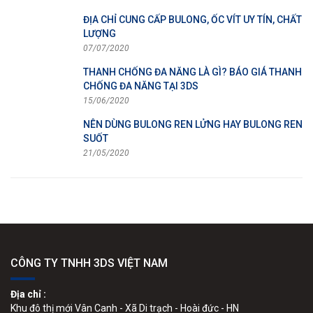
ĐỊA CHỈ CUNG CẤP BULONG, ỐC VÍT UY TÍN, CHẤT
LƯỢNG
07/07/2020
THANH CHỐNG ĐA NĂNG LÀ GÌ? BÁO GIÁ THANH
CHỐNG ĐA NĂNG TẠI 3DS
15/06/2020
NÊN DÙNG BULONG REN LỬNG HAY BULONG REN
SUỐT
21/05/2020
CÔNG TY TNHH 3DS VIỆT NAM
Địa chỉ :
Khu đô thị mới Vân Canh - Xã Di trạch - Hoài đức - HN