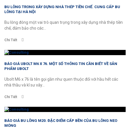
BU LÔNG TRONG XÂY DỰNG NHÀ THÉP TIỀN CHẾ. CUNG CẤP BU
LÔNG TẠI HÀ NỘI
Bu lông đóng một vai trò quan trọng trong xây dựng nhà thép tiền
chế, đảm bảo cho các...
Chi Tiết
BÁO GIÁ UBOLT M6 X 76. MỘT SỐ THÔNG TIN CẦN BIẾT VỀ SẢN
PHẨM UBOLT
Ubolt M6 x 76 là tên gọi gần như quen thuộc đối với hầu hết các
nhà thầu và kĩ sư xây...
Chi Tiết
BÁO GIÁ BU LÔNG M20. ĐẶC ĐIỂM CẤP BỀN CỦA BU LÔNG NEO
MÓNG