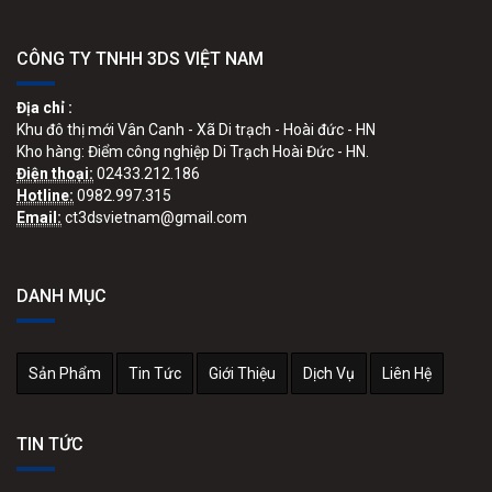
CÔNG TY TNHH 3DS VIỆT NAM
Địa chỉ :
Khu đô thị mới Vân Canh - Xã Di trạch - Hoài đức - HN
Kho hàng: Điểm công nghiệp Di Trạch Hoài Đức - HN.
Điện thoại:
02433.212.186
Hotline:
0982.997.315
Email:
ct3dsvietnam@gmail.com
DANH MỤC
Sản Phẩm
Tin Tức
Giới Thiệu
Dịch Vụ
Liên Hệ
TIN TỨC