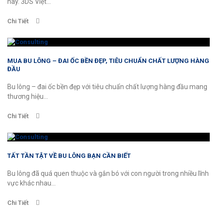
này. 3DS Việt...
Chi Tiết
MUA BU LÔNG – ĐAI ỐC BỀN ĐẸP, TIÊU CHUẨN CHẤT LƯỢNG HÀNG
ĐẦU
Bu lông – đai ốc bền đẹp với tiêu chuẩn chất lượng hàng đầu mang
thương hiệu...
Chi Tiết
TẤT TẦN TẬT VỀ BU LÔNG BẠN CẦN BIẾT
Bu lông đã quá quen thuộc và gắn bó với con người trong nhiều lĩnh
vực khác nhau...
Chi Tiết