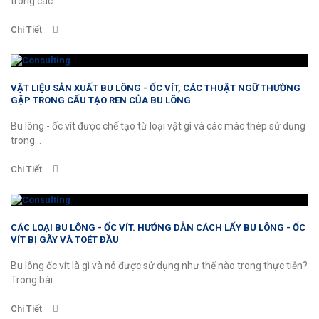
trong các...
Chi Tiết
VẬT LIỆU SẢN XUẤT BU LÔNG - ỐC VÍT, CÁC THUẬT NGỮ THƯỜNG
GẶP TRONG CẤU TẠO REN CỦA BU LÔNG
Bu lông - ốc vít được chế tạo từ loại vật gì và các mác thép sử dụng
trong...
Chi Tiết
CÁC LOẠI BU LÔNG - ỐC VÍT. HƯỚNG DẪN CÁCH LẤY BU LÔNG - ỐC
VÍT BỊ GÃY VÀ TOÉT ĐẦU
Bu lông ốc vít là gì và nó được sử dụng như thế nào trong thực tiễn?
Trong bài...
Chi Tiết