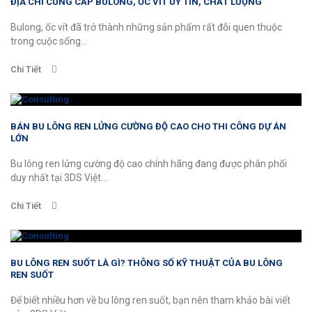
ĐỊA CHỈ CUNG CẤP BULONG, ỐC VÍT UY TÍN, CHẤT LƯỢNG
Bulong, ốc vít đã trở thành những sản phẩm rất đỗi quen thuộc
trong cuộc sống...
Chi Tiết
BÁN BU LÔNG REN LỬNG CƯỜNG ĐỘ CAO CHO THI CÔNG DỰ ÁN
LỚN
Bu lông ren lửng cường độ cao chính hãng đang được phân phối
duy nhất tại 3DS Việt...
Chi Tiết
BU LÔNG REN SUỐT LÀ GÌ? THÔNG SỐ KỸ THUẬT CỦA BU LÔNG
REN SUỐT
Để biết nhiều hơn về bu lông ren suốt, bạn nên tham khảo bài viết