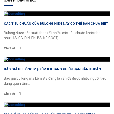
SẢN PHẨM KHÁC
CÁC TIÊU CHUẨN CỦA BULONG HIỆN NAY CÓ THỂ BẠN CHƯA BIẾT
Bulong được sản xuất theo rất nhiều các tiêu chuẩn khác nhau
như: JIS, GB, DIN, EN, BS, NF, GOST,...
Chi Tiết
BÁO GIÁ BU LÔNG MẠ KẼM 8.8 ĐANG KHIẾN BẠN BĂN KHOĂN
Báo giá bu lông mạ kẽm 8.8 đang là vấn đề được nhiều người tiêu
dùng quan tâm...
Chi Tiết