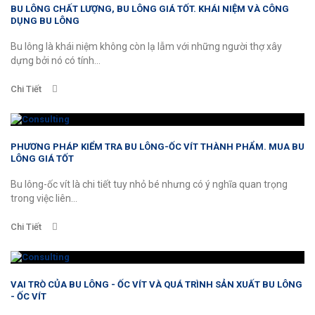
BU LÔNG CHẤT LƯỢNG, BU LÔNG GIÁ TỐT. KHÁI NIỆM VÀ CÔNG
DỤNG BU LÔNG
Bu lông là khái niệm không còn lạ lẫm với những người thợ xây
dựng bởi nó có tính...
Chi Tiết
PHƯƠNG PHÁP KIỂM TRA BU LÔNG-ỐC VÍT THÀNH PHẨM. MUA BU
LÔNG GIÁ TỐT
Bu lông-ốc vít là chi tiết tuy nhỏ bé nhưng có ý nghĩa quan trọng
trong việc liên...
Chi Tiết
VAI TRÒ CỦA BU LÔNG - ỐC VÍT VÀ QUÁ TRÌNH SẢN XUẤT BU LÔNG
- ỐC VÍT