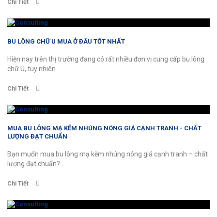
Chi Tiết
BU LÔNG CHỮ U MUA Ở ĐÂU TỐT NHẤT
Hiện nay trên thị trường đang có rất nhiều đơn vị cung cấp bu lông
chữ U, tuy nhiên...
Chi Tiết
MUA BU LÔNG MẠ KẼM NHÚNG NÓNG GIÁ CẠNH TRANH - CHẤT
LƯỢNG ĐẠT CHUẨN
Bạn muốn mua bu lông mạ kẽm nhúng nóng giá cạnh tranh – chất
lượng đạt chuẩn?...
Chi Tiết