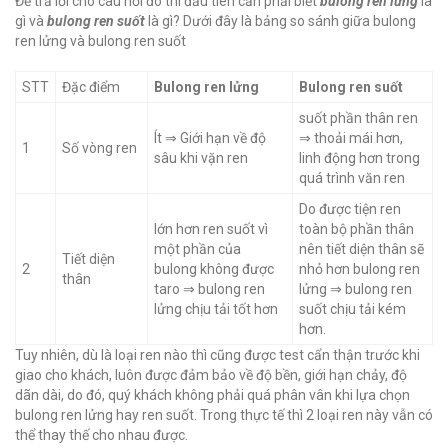
Để trả lời cho câu hỏi đó thì đầu tiên cần phải biết
bulong ren lửng
là
gì và
bulong ren suốt
là gì? Dưới đây là bảng so sánh giữa bulong
ren lửng và bulong ren suốt
STT
Đặc điểm
Bulong ren lửng
Bulong ren suốt
suốt phần thân ren
Ít ⇒ Giới hạn về độ
⇒ thoải mái hơn,
1
Số vòng ren
sâu khi vặn ren
linh động hơn trong
quá trình văn ren
Do được tiện ren
lớn hơn ren suốt vì
toàn bộ phần thân
một phần của
nên tiết diện thân sẽ
Tiết diện
2
bulong không được
nhỏ hơn bulong ren
thân
taro ⇒ bulong ren
lửng ⇒ bulong ren
lửng chịu tải tốt hơn
suốt chịu tải kém
hơn.
Tuy nhiên, dù là loại ren nào thì cũng được test cẩn thận trước khi
giao cho khách, luôn được đảm bảo về độ bền, giới hạn chảy, độ
dãn dài, do đó, quý khách không phải quá phân vân khi lựa chọn
bulong ren lửng hay ren suốt. Trong thực tế thì 2 loại ren này vẫn có
thể thay thế cho nhau được.