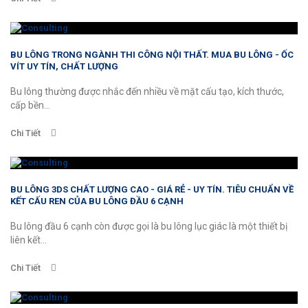
BU LÔNG TRONG NGÀNH THI CÔNG NỘI THẤT. MUA BU LÔNG - ỐC
VÍT UY TÍN, CHẤT LƯỢNG
Bu lông thường được nhắc đến nhiều về mặt cấu tạo, kích thước,
cấp bền...
Chi Tiết
BU LÔNG 3DS CHẤT LƯỢNG CAO - GIÁ RẺ - UY TÍN. TIÊU CHUẨN VỀ
KẾT CẤU REN CỦA BU LÔNG ĐẦU 6 CẠNH
Bu lông đầu 6 cạnh còn được gọi là bu lông lục giác là một thiết bị
liên kết...
Chi Tiết