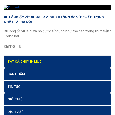
BU LÔNG ỐC VÍT DÙNG LÀM GÌ? BU LÔNG ỐC VÍT CHẤT LƯỢNG
NHẤT TẠI HÀ NỘI
Bu lông ốc vít là gì và nó được sử dụng như thế nào trong thực tiễn?
Trong bài...
Chi Tiết
TẤT CẢ CHUYÊN MỤC
SẢN PHẨM
TIN TỨC
GIỚI THIỆU
DỊCH VỤ